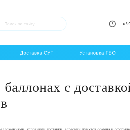
c 8:
Доставка СУГ
Установка ГБО
 баллонах с доставко
ов
едложениями, условиями доставки, адресами пунктов обмена и оформле