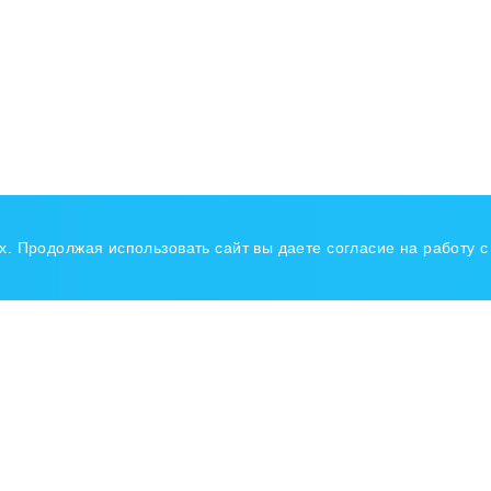
ых. Продолжая использовать сайт вы даете согласие на работу 
авигация
з в баллонах
Доставка СУГ
Документы
ГЗС
Установка ГБО
Контакты