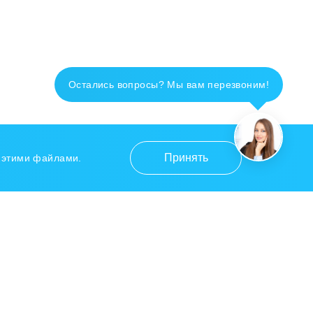
Остались вопросы? Мы вам перезвоним!
Принять
с этими файлами.
Контакты
+7 915 670 1415
390011, Рязанская область, Г.О.
Город Рязань, г. Рязань, ул.
Рязанская, д.22Д, помещение