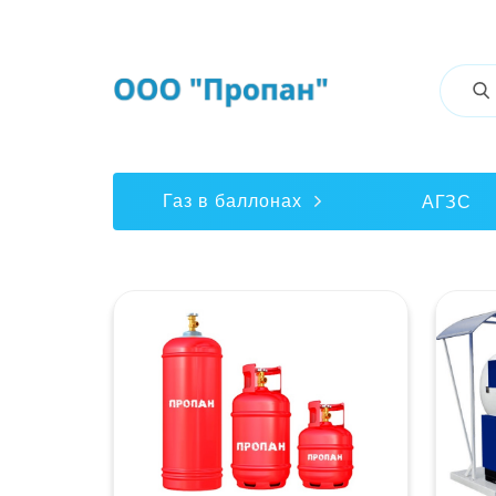
Газ в баллонах
АГЗС