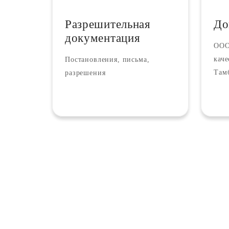
Разрешительная
До
документация
ООО
кач
Постановления, письма,
Там
разрешения