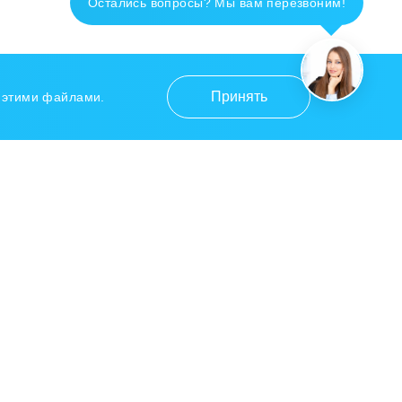
Остались вопросы? Мы вам перезвоним!
Принять
с этими файлами.
Контакты
+7 915 670 1415
390011, Рязанская область, Г.О.
Город Рязань, г. Рязань, ул.
Рязанская, д.22Д, помещение
Н21, офис 302
info@gazpropan.com