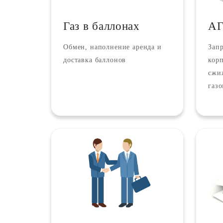
Газ в баллонах
А
Обмен, наполнение аренда и
Зап
доставка баллонов
кор
сжи
газ