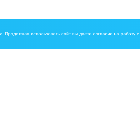
ых. Продолжая использовать сайт вы даете согласие на работу 
авигация
з в баллонах
Доставка СУГ
Документы
ГЗС
Установка ГБО
Контакты